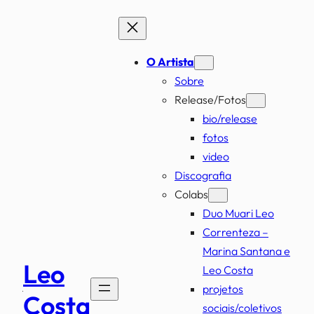
Pular
para
o
O Artista
conteúdo
Sobre
Release/Fotos
bio/release
fotos
video
Discografia
Colabs
Duo Muari Leo
Correnteza –
Marina Santana e
Leo
Leo Costa
projetos
Costa
sociais/coletivos