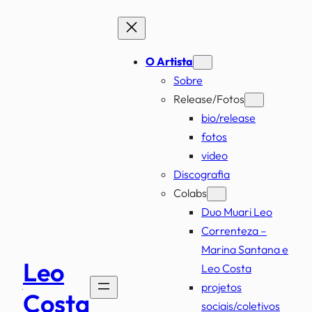
Pular
para
o
O Artista
conteúdo
Sobre
Release/Fotos
bio/release
fotos
video
Discografia
Colabs
Duo Muari Leo
Correnteza –
Marina Santana e
Leo
Leo Costa
projetos
Costa
sociais/coletivos