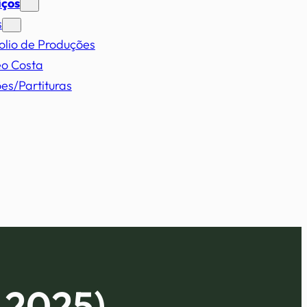
iços
s
olio de Produções
eo Costa
es/Partituras
 2025)