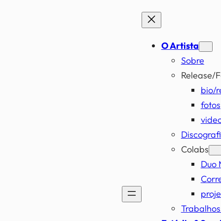
O Artista
Sobre
Release/F
bio/r
fotos
vide
Discograf
Colabs
Duo 
Corr
proje
Trabalho