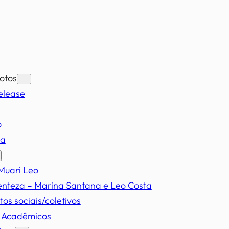
otos
elease
o
ia
Muari Leo
enteza – Marina Santana e Leo Costa
tos sociais/coletivos
s Acadêmicos