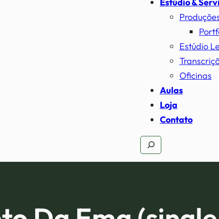
Estúdio & Serv
Produçõe
Portf
Estúdio L
Transcriçõ
Oficinas
Aulas
Loja
Contato
Pesquisar
to Da Ema (single