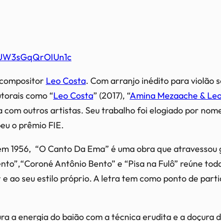
fqUW3sGqQrOIUn1c
e compositor
Leo Costa
. Com arranjo inédito para violão 
utorais como “
Leo Costa
” (2017), “
Amina Mezaache & Leo
 com outros artistas. Seu trabalho foi elogiado por nom
eu o prêmio FIE.
em 1956, “O Canto Da Ema” é uma obra que atravessou g
nto”,“Coroné Antônio Bento” e “Pisa na Fulô” reúne toda
 e ao seu estilo próprio. A letra tem como ponto de parti
ura a energia do baião com a técnica erudita e a doçura 