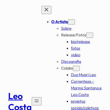
Pular
para
o
O Artista
conteúdo
Sobre
Release/Fotos
bio/release
fotos
video
Discografia
Colabs
Duo Muari Leo
Correnteza –
Marina Santana e
Leo
Leo Costa
projetos
Costa
sociais/coletivos