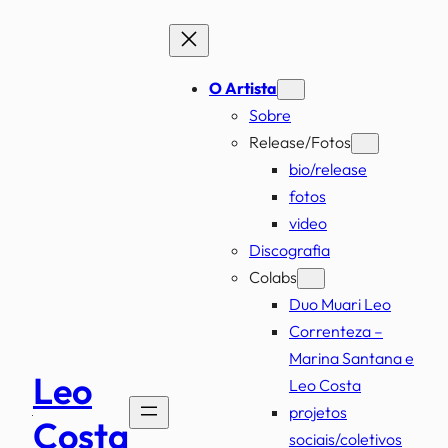
Pular
para
o
O Artista
conteúdo
Sobre
Release/Fotos
bio/release
fotos
video
Discografia
Colabs
Duo Muari Leo
Correnteza –
Marina Santana e
Leo
Leo Costa
projetos
Costa
sociais/coletivos