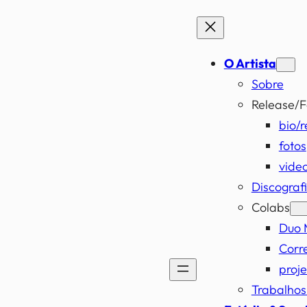
O Artista
Sobre
Release/F
bio/r
fotos
vide
Discograf
Colabs
Duo 
Corr
proje
Trabalho