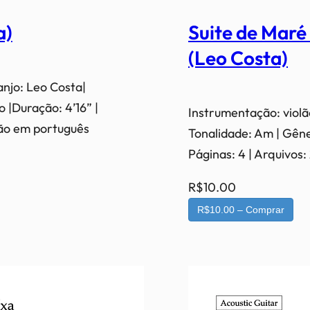
a)
Suite de Maré
(Leo Costa)
anjo: Leo Costa|
 |Duração: 4’16” |
Instrumentação: violã
rsão em português
Tonalidade: Am | Gêner
Páginas: 4 | Arquivos
R$10.00
R$10.00 – Comprar