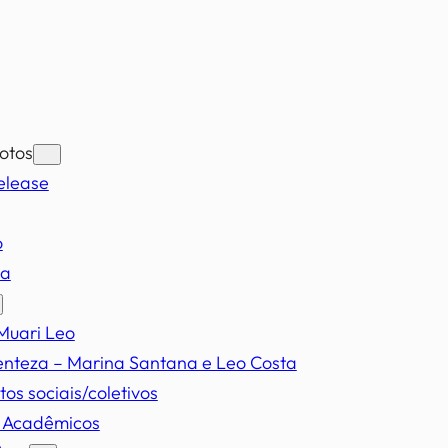
otos
elease
o
ia
Muari Leo
enteza – Marina Santana e Leo Costa
tos sociais/coletivos
s Acadêmicos