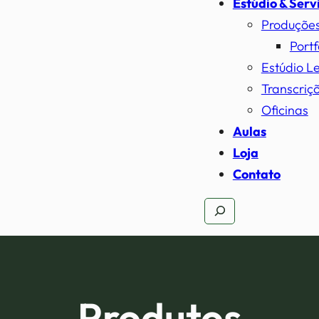
Estúdio & Serv
Produçõe
Portf
Estúdio L
Transcriçõ
Oficinas
Aulas
Loja
Contato
Pesquisar
Produtos