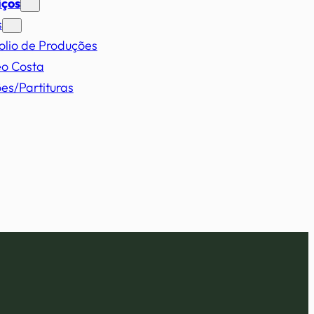
iços
s
olio de Produções
eo Costa
es/Partituras