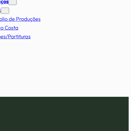
iços
s
olio de Produções
eo Costa
es/Partituras