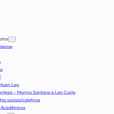
otos
elease
o
ia
Muari Leo
enteza – Marina Santana e Leo Costa
tos sociais/coletivos
s Acadêmicos