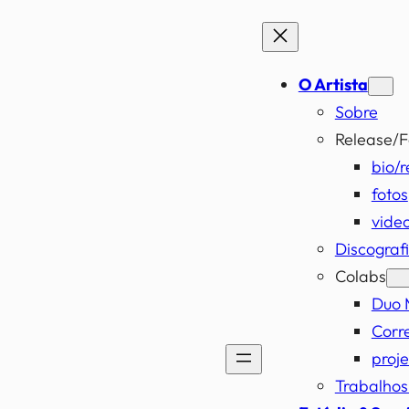
O Artista
Sobre
Release/F
bio/r
fotos
vide
Discograf
Colabs
Duo 
Corr
proje
Trabalho