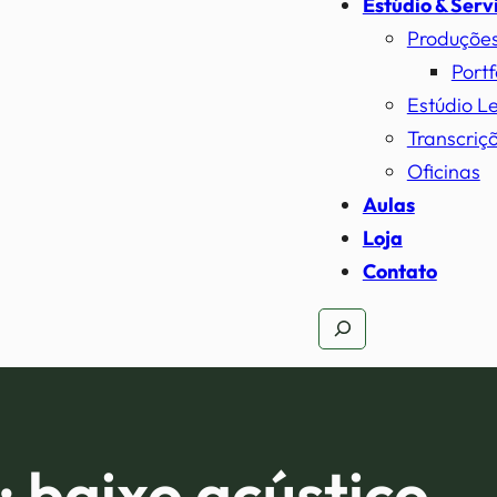
Estúdio & Serv
Produçõe
Portf
Estúdio L
Transcriçõ
Oficinas
Aulas
Loja
Contato
Pesquisar
:
baixo acústico