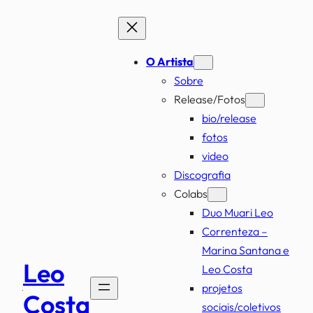
Pular
para
o
O Artista
conteúdo
Sobre
Release/Fotos
bio/release
fotos
video
Discografia
Colabs
Duo Muari Leo
Correnteza –
Marina Santana e
Leo
Leo Costa
projetos
Costa
sociais/coletivos