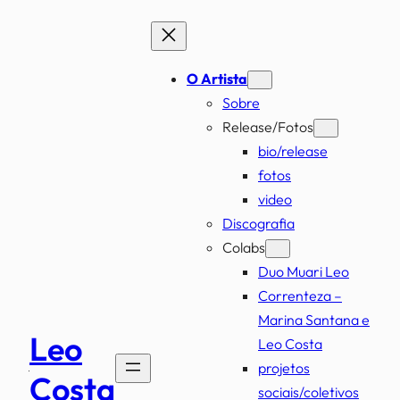
Pular
para
o
O Artista
conteúdo
Sobre
Release/Fotos
bio/release
fotos
video
Discografia
Colabs
Duo Muari Leo
Correnteza –
Marina Santana e
Leo
Leo Costa
projetos
Costa
sociais/coletivos