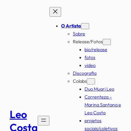
Pular
para
o
O Artista
conteúdo
Sobre
Release/Fotos
bio/release
fotos
video
Discografia
Colabs
Duo Muari Leo
Correnteza –
Marina Santana e
Leo
Leo Costa
projetos
Costa
sociais/coletivos