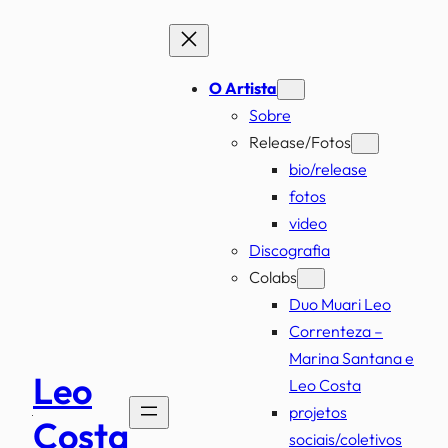
Pular
para
o
O Artista
conteúdo
Sobre
Release/Fotos
bio/release
fotos
video
Discografia
Colabs
Duo Muari Leo
Correnteza –
Marina Santana e
Leo
Leo Costa
projetos
Costa
sociais/coletivos