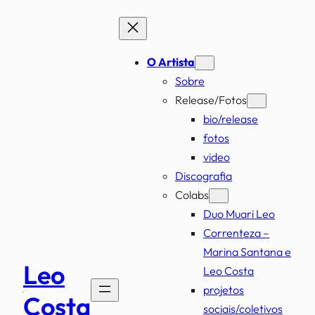
Pular
para
o
O Artista
conteúdo
Sobre
Release/Fotos
bio/release
fotos
video
Discografia
Colabs
Duo Muari Leo
Correnteza –
Marina Santana e
Leo
Leo Costa
projetos
Costa
sociais/coletivos